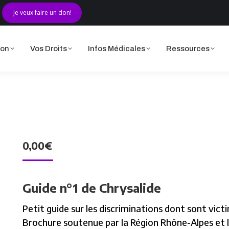
Je veux faire un don!
ciation
Vos Droits
Infos Médicales
Ressources
ion
Vos Droits
Infos Médicales
Ressources
0,00
€
Guide n°1 de Chrysalide
Petit guide sur les discriminations dont sont victi
Brochure soutenue par la Région Rhône-Alpes et l