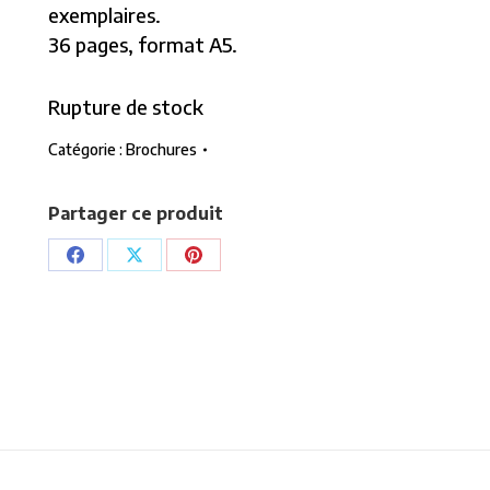
exemplaires.
36 pages, format A5.
Rupture de stock
Catégorie :
Brochures
Partager ce produit
Partager
Partager
Partager
sur
sur
sur
Facebook
X
Pinterest