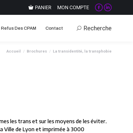
PANIER
MON COMPTE
Recherche
Recherche
Refus Des CPAM
Contact
La
La
page
page
Facebook
LinkedIn
Recherche
Recherche
Refus Des CPAM
Contact
s'ouvre
s'ouvre
dans
dans
une
une
Vous êtes ici :
Accueil
Brochures
La transidentité, la transphobie
nouvelle
nouvelle
fenêtre
fenêtre
mes les trans et sur les moyens de les éviter.
a Ville de Lyon et imprimée à 3000