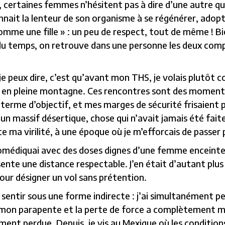
certaines femmes n’hésitent pas à dire d’une autre qu
connait la lenteur de son organisme à se régénérer, ado
 comme une fille » : un peu de respect, tout de même ! B
 du temps, on retrouve dans une personne les deux com
je peux dire, c’est qu’avant mon THS, je volais plutôt 
 en pleine montagne. Ces rencontres sont des moments m
erme d’objectif, et mes marges de sécurité frisaient parf
l un massif désertique, chose qui n’avait jamais été fai
e ma virilité, à une époque où je m’efforcais de passer
médiquai avec des doses dignes d’une femme enceinte, j’
sente une distance respectable. J’en était d’autant plus
» pour désigner un vol sans prétention.
 sentir sous une forme indirecte : j’ai simultanément pe
mon parapente et la perte de force a complètement mod
ement perdue. Depuis, je vis au Mexique où les conditions