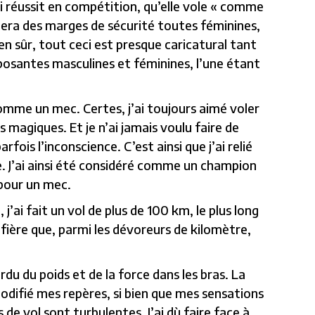
i réussit en compétition, qu’elle vole « comme
ptera des marges de sécurité toutes féminines,
ien sûr, tout ceci est presque caricatural tant
posantes masculines et féminines, l’une étant
comme un mec. Certes, j’ai toujours aimé voler
agiques. Et je n’ai jamais voulu faire de
ois l’inconscience. C’est ainsi que j’ai relié
te. J’ai ainsi été considéré comme un champion
 pour un mec.
ai fait un vol de plus de 100 km, le plus long
 fière que, parmi les dévoreurs de kilomètre,
rdu du poids et de la force dans les bras. La
ifié mes repères, si bien que mes sensations
 de vol sont turbulentes. J’ai dù faire face à