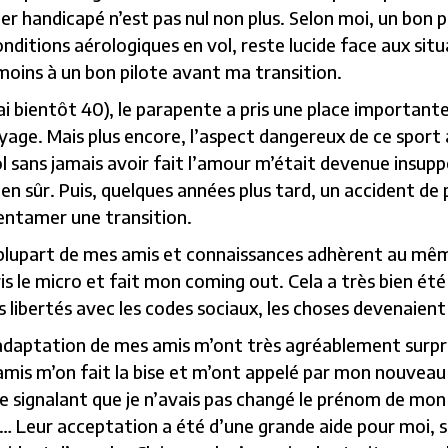
ter handicapé n’est pas nul non plus. Selon moi, un bon 
nditions aérologiques en vol, reste lucide face aux situ
 moins à un bon pilote avant ma transition.
ai bientôt 40), le parapente a pris une place importante
voyage. Mais plus encore, l’aspect dangereux de ce spo
l sans jamais avoir fait l’amour m’était devenue insuppo
sûr. Puis, quelques années plus tard, un accident de pa
 entamer une transition.
plupart de mes amis et connaissances adhèrent au même
ris le micro et fait mon coming out. Cela a très bien été
libertés avec les codes sociaux, les choses devenaient c
 d’adaptation de mes amis m’ont très agréablement surpr
mis m’on fait la bise et m’ont appelé par mon nouveau 
 signalant que je n’avais pas changé le prénom de mon
Leur acceptation a été d’une grande aide pour moi, si ma