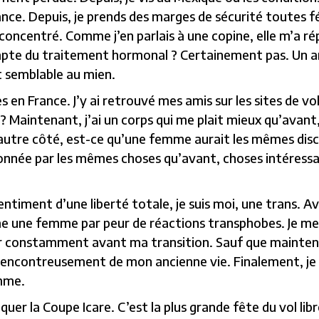
ance. Depuis, je prends des marges de sécurité toutes f
concentré. Comme j’en parlais à une copine, elle m’a répo
pte du traitement hormonal ? Certainement pas. Un ami
t semblable au mien.
s en France. J’y ai retrouvé mes amis sur les sites de v
 ? Maintenant, j’ai un corps qui me plait mieux qu’avant
 autre côté, est-ce qu’une femme aurait les mêmes dis
ssionnée par les mêmes choses qu’avant, choses intéress
entiment d’une liberté totale, je suis moi, une trans. A
e une femme par peur de réactions transphobes. Je me 
er constamment avant ma transition. Sauf que maintena
alencontreusement de mon ancienne vie. Finalement, j
mme.
uer la Coupe Icare. C’est la plus grande fête du vol lib