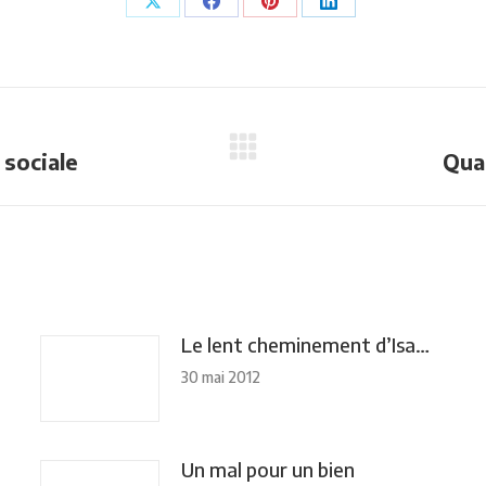
Partager
Partager
Partager
Partager
sur
sur
sur
sur
X
Facebook
Pinterest
LinkedIn
Onglet
 sociale
Qua
suivant
Le lent cheminement d’Isa…
30 mai 2012
Un mal pour un bien