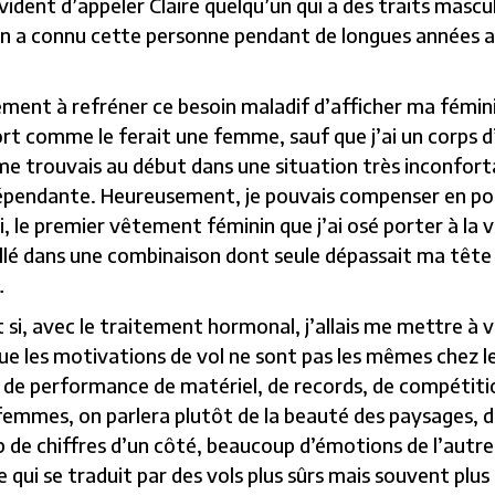
évident d’appeler Claire quelqu’un qui a des traits mascu
on a connu cette personne pendant de longues années 
nt à refréner ce besoin maladif d’afficher ma féminité.
ort comme le ferait une femme, sauf que j’ai un corps d
je me trouvais au début dans une situation très inconfo
 dépendante. Heureusement, je pouvais compenser en p
, le premier vêtement féminin que j’ai osé porter à la v
llé dans une combinaison dont seule dépassait ma tête 
…
, avec le traitement hormonal, j’allais me mettre à vol
que les motivations de vol ne sont pas les mêmes chez 
 de performance de matériel, de records, de compétitio
s femmes, on parlera plutôt de la beauté des paysages, 
oup de chiffres d’un côté, beaucoup d’émotions de l’aut
e qui se traduit par des vols plus sûrs mais souvent pl