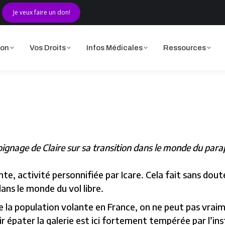
Je veux faire un don!
ciation
Vos Droits
Infos Médicales
Ressources
ion
Vos Droits
Infos Médicales
Ressources
gnage de Claire sur sa transition dans le monde du par
nte, activité personnifiée par Icare. Cela fait sans dout
ans le monde du vol libre.
 la population volante en France, on ne peut pas vraim
 épater la galerie est ici fortement tempérée par l’insti