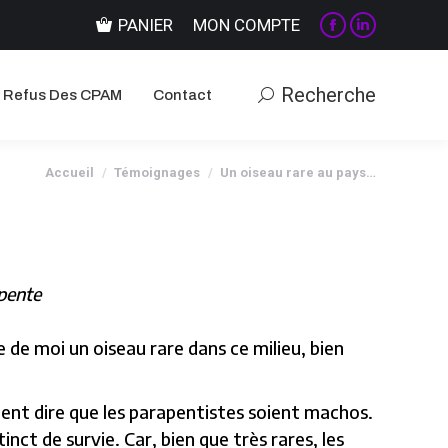
PANIER
MON COMPTE
Recherche
Recherche
Refus Des CPAM
Contact
La
La
page
page
Facebook
LinkedIn
Recherche
Recherche
Refus Des CPAM
Contact
s'ouvre
s'ouvre
dans
dans
une
une
Vous êtes ici :
Accueil
Témoignages
Un oiseau rare au pays…
nouvelle
nouvelle
fenêtre
fenêtre
apente
e de moi un oiseau rare dans ce milieu, bien
ent dire que les parapentistes soient machos.
nct de survie. Car, bien que très rares, les