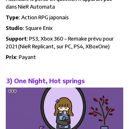
dans NieR Automata
Type
: Action RPG japonais
Studio
: Square Enix
Support
: PS3, Xbox 360 – Remake prévu pour
2021 (NieR Replicant, sur PC, PS4, XBoxOne)
Prix
: Payant
3) One Night, Hot springs