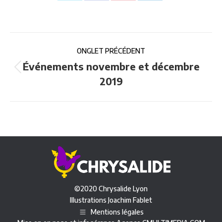
sur
sur
sur
sur
X
Facebook
Pinterest
LinkedIn
Navigation
ONGLET PRÉCÉDENT
de
Événements novembre et décembre
Onglet
2019
commentaire
précédent
©2020 Chrysalide Lyon
Illustrations
Joachim Fablet
Mentions légales