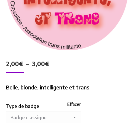
Plage
2,00
€
–
3,00
€
de
prix :
Belle, blonde, intelligente et trans
2,00€
à
Effacer
Type de badge
3,00€