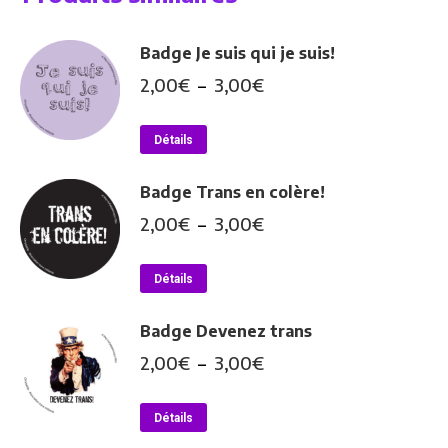
Badge Je suis qui je suis!
Plage
2,00
€
–
3,00
€
de
Ce
prix :
Détails
produit
2,00€
a
à
Badge Trans en colère!
plusieurs
3,00€
Plage
2,00
€
–
3,00
€
variations.
de
Les
Ce
prix :
Détails
options
produit
2,00€
peuvent
a
à
Badge Devenez trans
être
plusieurs
3,00€
Plage
2,00
€
–
3,00
€
choisies
variations.
de
sur
Les
Ce
prix :
Détails
la
options
produit
2,00€