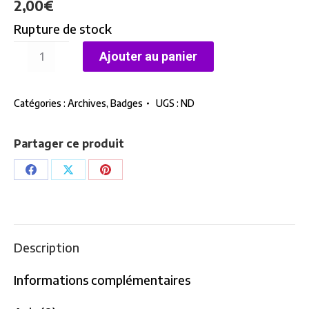
2,00
€
Rupture de stock
quantité
Ajouter au panier
de
Badge
Catégories :
Archives
,
Badges
UGS :
ND
Belle,
blonde,
intelligente
Partager ce produit
et
Partager
Partager
Partager
trans
sur
sur
sur
Facebook
X
Pinterest
Description
Informations complémentaires