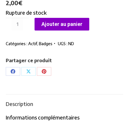
2,00
€
Rupture de stock
quantité
Ajouter au panier
de
Badge
Catégories :
Actif
,
Badges
UGS :
ND
Trans
-
Faon
Partager ce produit
Partager
Partager
Partager
sur
sur
sur
Facebook
X
Pinterest
Description
Informations complémentaires