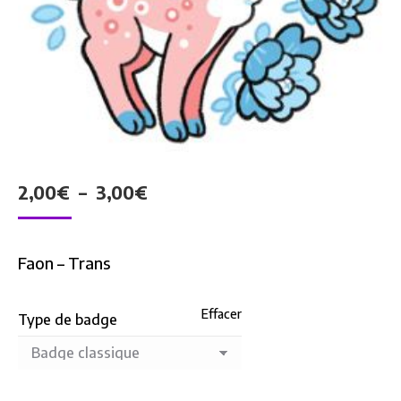
Plage
2,00
€
–
3,00
€
de
prix :
Faon – Trans
2,00€
à
Effacer
Type de badge
3,00€