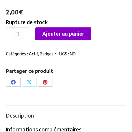
2,00
€
Rupture de stock
quantité
Ajouter au panier
de
Badge
Catégories :
Actif
,
Badges
UGS :
ND
Pan
-
Perroquets
Partager ce produit
Partager
Partager
Partager
sur
sur
sur
Facebook
X
Pinterest
Description
Informations complémentaires