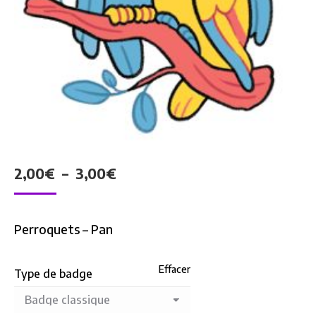
Plage
2,00
€
–
3,00
€
de
prix :
Perroquets – Pan
2,00€
à
Effacer
Type de badge
3,00€