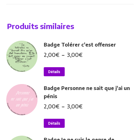
Produits similaires
Badge Tolérer c'est offenser
Plage
2,00
€
–
3,00
€
de
Ce
prix :
Détails
produit
2,00€
a
à
Badge Personne ne sait que j'ai un
plusieurs
3,00€
pénis
variations.
Plage
2,00
€
–
3,00
€
Les
de
options
Ce
prix :
Détails
peuvent
produit
2,00€
être
a
à
Badge Je ne suis le genre de