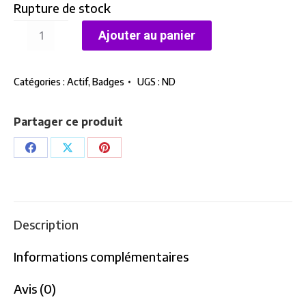
Rupture de stock
quantité
Ajouter au panier
de
Badge
Catégories :
Actif
,
Badges
UGS :
ND
Bi
-
Rat
Partager ce produit
Partager
Partager
Partager
sur
sur
sur
Facebook
X
Pinterest
Description
Informations complémentaires
Avis (0)