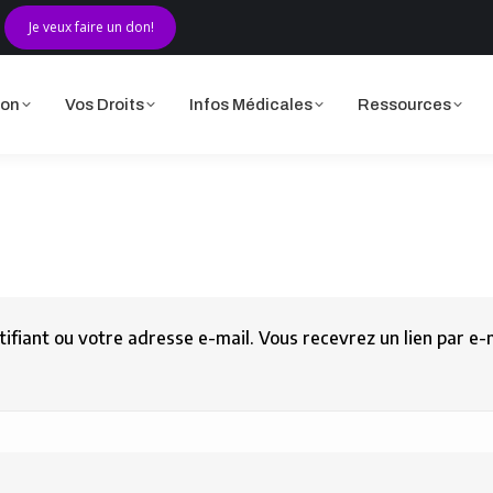
Je veux faire un don!
ciation
Vos Droits
Infos Médicales
Ressources
ion
Vos Droits
Infos Médicales
Ressources
ntifiant ou votre adresse e-mail. Vous recevrez un lien par e